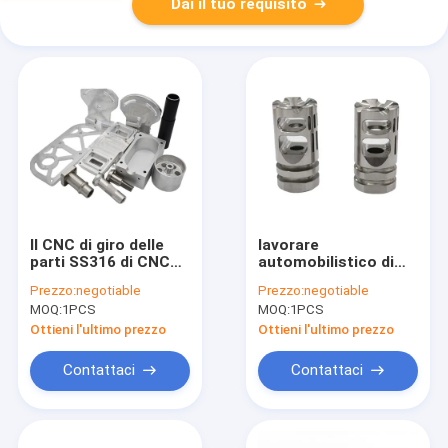
Dai il tuo requisito
Il CNC di giro delle
lavorare
parti SS316 di CNC
automobilistico di
AL6082 ha lavorato
giro delle parti delle
Prezzo:
negotiable
Prezzo:
negotiable
l'alluminio a
parti SS412 di CNC di
MOQ:
1PCS
MOQ:
1PCS
macchina delle parti
acciaio inossidabile
della bicicletta
3D
Ottieni l'ultimo prezzo
Ottieni l'ultimo prezzo
Contattaci
Contattaci