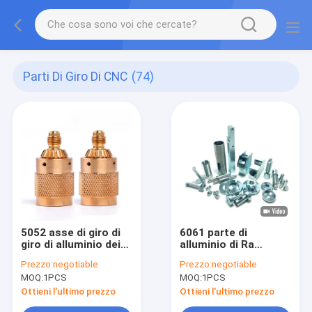
Parti Di Giro Di CNC
(74)
5052 asse di giro di
6061 parte di
giro di alluminio dei
alluminio di Ra
pezzi 4 di precisione
lavorante di CNC 0.6-
Prezzo:
negotiable
Prezzo:
negotiable
di CNC delle parti
3.2 pezzi meccanici
MOQ:
1PCS
MOQ:
1PCS
0.01mm di CNC
di precisione del
metallo
Ottieni l'ultimo prezzo
Ottieni l'ultimo prezzo