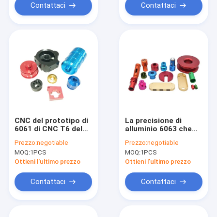
Contattaci
Contattaci
CNC del prototipo di
La precisione di
6061 di CNC T6 del
alluminio 6063 che
tornio pezzo
lavora 7075 parti a
Prezzo:
negotiable
Prezzo:
negotiable
meccanico che gira
macchina di giro di
MOQ:
1PCS
MOQ:
1PCS
anodizzazione
CNC ha anodizzato
Ottieni l'ultimo prezzo
Ottieni l'ultimo prezzo
Contattaci
Contattaci