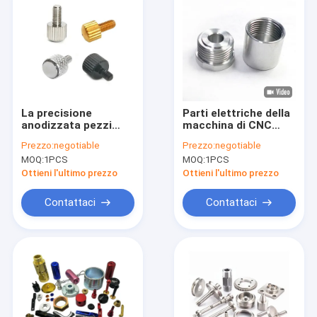
La precisione
Parti elettriche della
anodizzata pezzi
macchina di CNC
meccanici della vite
delle parti H59 di
Prezzo:
negotiable
Prezzo:
negotiable
di M3*6 Al7075 ha
macchina per tornire
MOQ:
1PCS
MOQ:
1PCS
lavorato le parti a
di CNC SS202
macchina di alluminio
Ottieni l'ultimo prezzo
Ottieni l'ultimo prezzo
Contattaci
Contattaci
Casa
Prodotti
Chi siamo