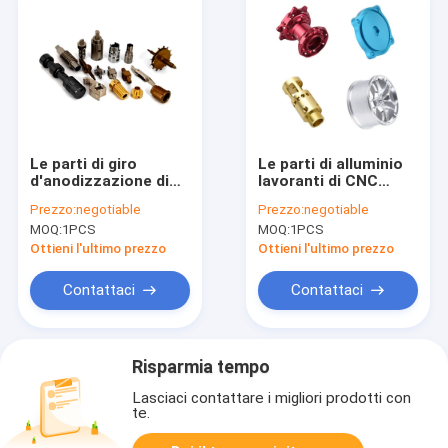
Le parti di giro
Le parti di alluminio
d'anodizzazione di
lavoranti di CNC
CNC che sabbiano il
ADC12 che
Prezzo:
negotiable
Prezzo:
negotiable
CNC hanno girato le
anodizzano il CNC
MOQ:
1PCS
MOQ:
1PCS
componenti
dell'ottone hanno
girato il ODM delle
Ottieni l'ultimo prezzo
Ottieni l'ultimo prezzo
componenti
Contattaci
Contattaci
Risparmia tempo
Lasciaci contattare i migliori prodotti con
te.