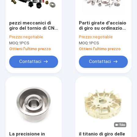
Giro della fabbrica
Controllo di qualità
pezzi meccanici di
Parti girate d'acciaio
giro del tornio di CNC
di giro su ordinazione
Contattaci
delle parti Al2017 di
Brushiing delle parti
Prezzo:
negotiable
Prezzo:
negotiable
CNC di 0.01-0.005mm
0.005mm di CNC del
MOQ:
1PCS
MOQ:
1PCS
Odm
Notizia
Ottieni l'ultimo prezzo
Ottieni l'ultimo prezzo
Richiedi un preventivo
Contattaci
Contattaci
Pezzi meccanici di CNC
Parti di fresatura di CNC
Parti di giro di CNC
Laser che taglia le parti
La precisione in
il titanio di giro delle