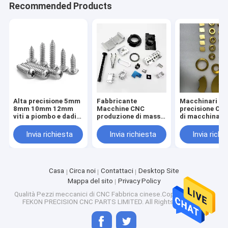
Recommended Products
Alta precisione 5mm
Fabbricante
Macchinari di
8mm 10mm 12mm
Macchine CNC
precisione CNC
viti a piombo e dadi
produzione di massa
di macchinari
T5 T6 T8 T10 T12
Allegato di alluminio
personalizzat
Acciaio inossidabile
Parti lavorate Nero
Titanio Acciai
Invia richiesta
Invia richiesta
Invia richi
viti trapezoidali viti
Anodizzato Servizio
inossidabile S
a piombo con dadi in
di lavorazione CNC
di lavorazion
ottone
su misura
Tornitura Fre
Casa
Circa noi
Contattaci
Desktop Site
Mappa del sito
Privacy Policy
Qualità
Pezzi meccanici di CNC
Fabbrica cinese.Copyright © 2026
FEKON PRECISION CNC PARTS LIMITED. All Rights Reserved.