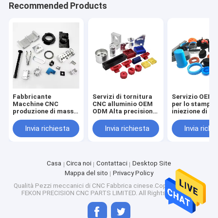
Recommended Products
Fabbricante
Servizi di tornitura
Servizio OEM
Macchine CNC
CNC alluminio OEM
per lo stampag
produzione di massa
ODM Alta precisione
iniezione di ma
Allegato di alluminio
Prezzo basso Parti
plastiche ABS
Parti lavorate Nero
di tornitura e
Invia richiesta
Invia richiesta
Invia richi
Anodizzato Servizio
fresatura CNC
di lavorazione CNC
personalizzate
su misura
Casa
Circa noi
Contattaci
Desktop Site
Mappa del sito
Privacy Policy
Qualità
Pezzi meccanici di CNC
Fabbrica cinese.Copyright © 2026
FEKON PRECISION CNC PARTS LIMITED. All Rights Reserved.