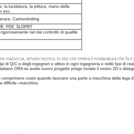
, la lucidatura, la pittura, mano della
er ecc.
erare, Carbonitriding
o/E, PDF, SLDPRT
ti rigorosamente nel dal controllo di qualità
 massiccia, servizio tecnico, in-sito che timbra il modanatura che fa il s
ipi di Q/C e degli ingegneri e attivo in ogni ingegneria e nelle fasi di re
tattano ORA se avete nuovo progetto prego inviate il vostro 2D o dise
odo comprimere costo quando lavorare una parte a macchina della lega d
la difficile--macchina.