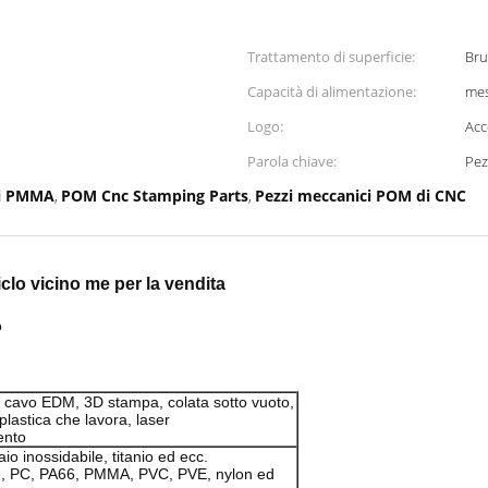
Trattamento di superficie:
Bru
Capacità di alimentazione:
mes
Logo:
Acc
Parola chiave:
Pez
di PMMA
POM Cnc Stamping Parts
Pezzi meccanici POM di CNC
,
,
clo vicino me per la vendita
o
el cavo EDM, 3D stampa, colata sotto vuoto,
lastica che lavora, laser
ento
aio inossidabile, titanio ed ecc.
ne, PC, PA66, PMMA, PVC, PVE, nylon ed