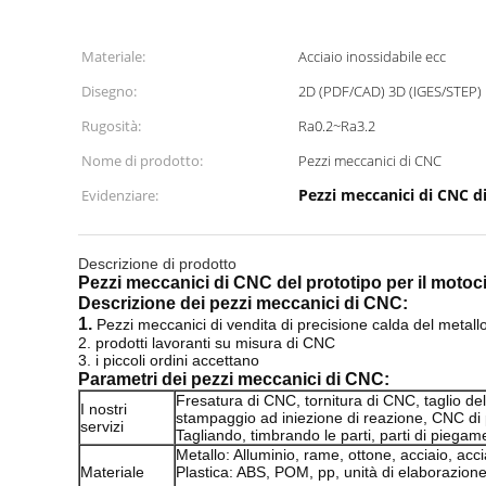
Materiale:
Acciaio inossidabile ecc
Disegno:
2D (PDF/CAD) 3D (IGES/STEP)
Rugosità:
Ra0.2~Ra3.2
Nome di prodotto:
Pezzi meccanici di CNC
Pezzi meccanici di CNC 
Evidenziare:
Descrizione di prodotto
Pezzi meccanici di CNC del prototipo per il motoci
Descrizione
dei pezzi meccanici
di
CNC
:
1.
Pezzi meccanici di vendita di precisione calda del metall
2. prodotti lavoranti su misura di CNC
3. i piccoli ordini accettano
Parametri
dei pezzi meccanici
di
CNC
:
Fresatura di CNC, tornitura di CNC, taglio d
I nostri
stampaggio ad iniezione di reazione, CNC di p
servizi
Tagliando, timbrando le parti, parti di piegam
Metallo: Alluminio, rame, ottone, acciaio, acci
Materiale
Plastica: ABS, POM, pp, unità di elaborazio