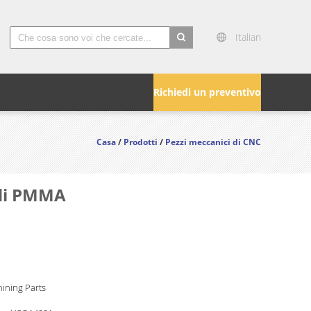
Italian
search
Richiedi un preventivo
Casa
/
Prodotti
/
Pezzi meccanici di CNC
 di PMMA
ining Parts