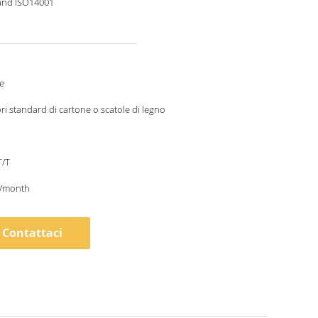
and ISO14001
e
ri standard di cartone o scatole di legno
T/T
/month
Contattaci