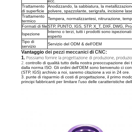
ecc.
Trattamento
Anodizzando, la sabbiatura, la metallizzazione
di superficie
polvere, spazzolante, serigrafa, incisione las
Trattamento
Tempera, normalizzantesi, nitrurazione, temp
termico
Formati di file
STP, PUNTO, IGS, STP, X_T, DXF, DWG, Pr
Interno o terzi, tutti i prodotti sono ispeziona
Ispezione
esperto
Tipo di
Servizio del ODM & dell'OEM
servizio
Vantaggio
dei pezzi meccanici
di
CNC
:
Possiamo fornire la progettazione di produzione, produzione
1.
2.
controllo di qualità tutto della nostra preoccupazione dei t
dalla norma ISO. Gli ordini dell'OEM sono benvenuto ci con
(STP, IGS) archivio
a noi, saremo citazione a voi in 24 ore.
3. punte di risparmio di costi di progettazione, il primo m
principi fabbricanti per limitare l'uso delle caratteristiche del