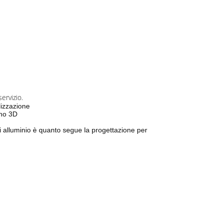
ervizio.
alizzazione
gno 3D
i alluminio è quanto segue la progettazione per