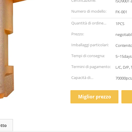
Certificazione:
ISO9001 
Numero di modello:
FK-001
Quantità di ordine
1PCS
minimo:
Prezzo:
negotiabl
Imballaggi particolari:
Contenito
Tempi di consegna:
5~15days
Termini di pagamento:
L/C, D/P, 
Capacità di
70000pcs
alimentazione:
Miglior prezzo
otto