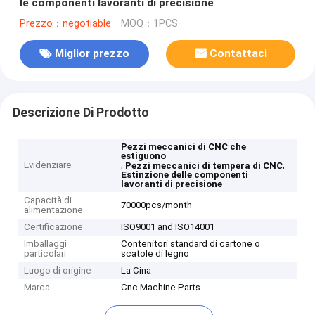
le componenti lavoranti di precisione
Prezzo：negotiable
MOQ：1PCS
Miglior prezzo
Contattaci
Descrizione Di Prodotto
Pezzi meccanici di CNC che
estiguono
Evidenziare
,
,
Pezzi meccanici di tempera di CNC
Estinzione delle componenti
lavoranti di precisione
Capacità di
70000pcs/month
alimentazione
Certificazione
ISO9001 and ISO14001
Imballaggi
Contenitori standard di cartone o
particolari
scatole di legno
Luogo di origine
La Cina
Marca
Cnc Machine Parts