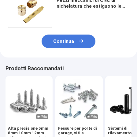
Pezzi meccanici di CNC di
nichelatura che estiguono le
componenti lavoranti di
precisione
Continua
Prodotti Raccomandati
Alta precisione 5mm
Fessure per porte di
Sistemi di
8mm 10mm 12mm
garage, viti a
rilevamento di