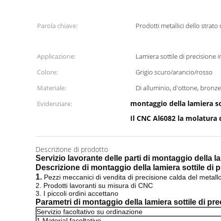
Parola chiave:
Prodotti metallici dello strato
Applicazione:
Lamiera sottile di precisione i
Colore:
Grigio scuro/arancio/rosso
Materiale:
Di alluminio, d'ottone, bronz
montaggio della lamiera so
Evidenziare:
Il CNC Al6082 la molatura 
Descrizione di prodotto
Servizio lavorante delle parti di montaggio della la
Descrizione
di montaggio della lamiera sottile
di p
1.
Pezzi meccanici di vendita di precisione calda del metall
2. Prodotti lavoranti su misura di CNC
3. I piccoli ordini accettano
Parametri
di montaggio della lamiera sottile di pr
Servizio facoltativo su ordinazione
1.Material facoltativo