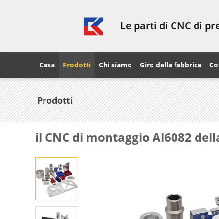
Le parti di CNC di p
Casa
Prodotti
Chi siamo
Giro della fabbrica
Co
Prodotti
il CNC di montaggio Al6082 dell