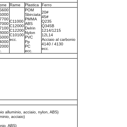
tone
Rame
Plastica
Ferro
5600
POM
20#
6000
Sbirciata
45#
7700
PMMA
C11000
Q235
7000
ABS
C12000
Q345B
7100
Delrin
C12200
1214/1215
8000
Nylon
C10100
12L14
6000
PVC
ecc.
Acciaio al carbonio
4000
Pp
4140 / 4130
2000
PC
ecc.
.
ecc.
io alluminio, acciaio, nylon, ABS)
uminio, acciaio)
inio, ABS)