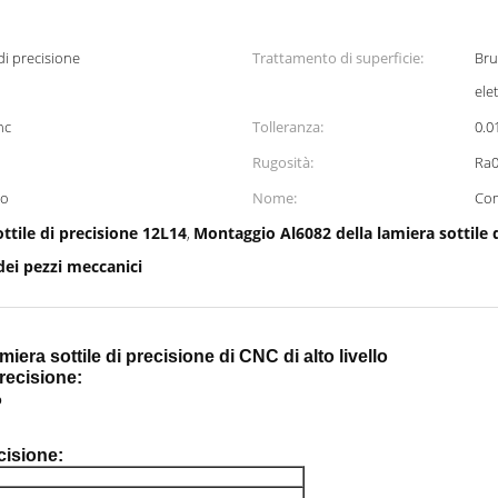
 di precisione
Trattamento di superficie:
Bru
ele
nc
Tolleranza:
0.
Rugosità:
Ra0
eo
Nome:
Com
ttile di precisione 12L14
Montaggio Al6082 della lamiera sottile 
,
dei pezzi meccanici
miera sottile di precisione di CNC di alto livello
recisione:
o
ecisione
: