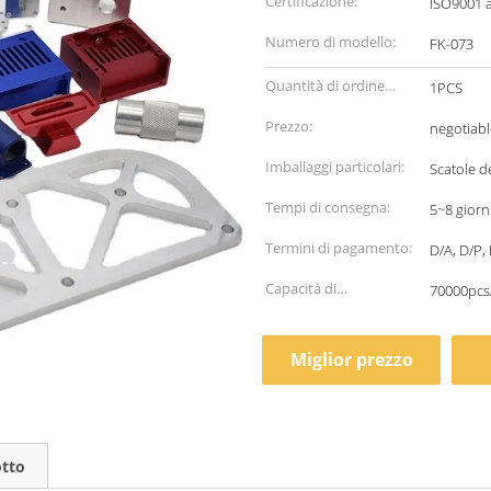
Certificazione:
ISO9001 
Numero di modello:
FK-073
Quantità di ordine
1PCS
minimo:
Prezzo:
negotiabl
Imballaggi particolari:
Scatole d
Tempi di consegna:
5~8 giorn
Termini di pagamento:
D/A, D/P, 
Capacità di
70000pcs
alimentazione:
Miglior prezzo
otto