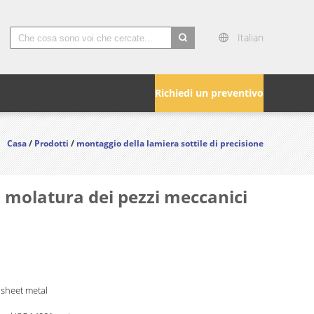
Italian
search
Richiedi un preventivo
Casa
/
Prodotti
/
montaggio della lamiera sottile di precisione
a molatura dei pezzi meccanici
 sheet metal