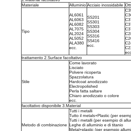
Materiale
Alluminio
Acciaio inossidabile
Ot
C3
AL6061
C3
SS201
AL6063
C3
SS301
AL6082
C3
SS303
AL7075
C3
Tipo
SS304
AL2024
C2
SS316
AL5052
C2
SS416
ALA380
C2
ecc.
ecc.
C2
ecc
trattamento 2.Surface facoltativo
Come lavorato
Lisciato
Polvere ricoperta
Spazzolatura
Stile
Hardcoat anodizzato
Electropolished
Perla fatta saltare
Chiaro anodizzato o colore
ecc.
facoltativo disponibile 3.Material
Tutti i metalli
Tutto il metals+Plastic (per esemp
Tutti i metalli (per esempio di all
Metodo di combinazione
Leghe di alluminio e di titanio
Metal+plastic (per esempio allum