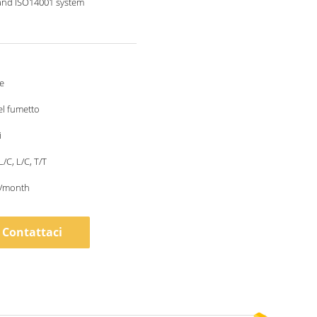
and ISO14001 system
e
el fumetto
i
L/C, L/C, T/T
/month
Contattaci