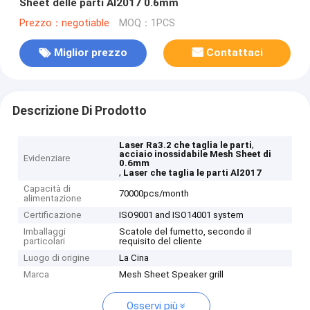
Sheet delle parti Al2017 0.6mm
Prezzo：negotiable
MOQ：1PCS
Miglior prezzo
Contattaci
Descrizione Di Prodotto
,
Laser Ra3.2 che taglia le parti
acciaio inossidabile Mesh Sheet di
Evidenziare
0.6mm
,
Laser che taglia le parti Al2017
Capacità di
70000pcs/month
alimentazione
Certificazione
ISO9001 and ISO14001 system
Imballaggi
Scatole del fumetto, secondo il
particolari
requisito del cliente
Luogo di origine
La Cina
Marca
Mesh Sheet Speaker grill
Osservi più