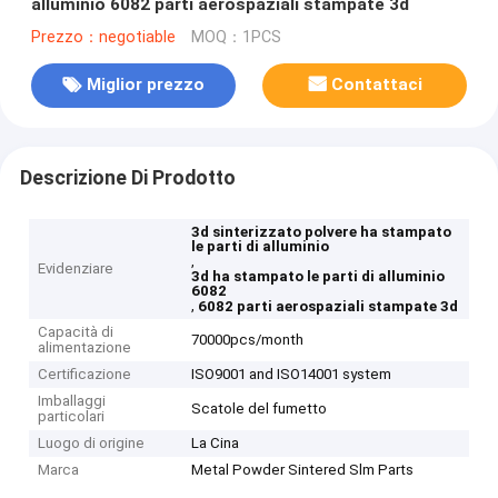
alluminio 6082 parti aerospaziali stampate 3d
Prezzo：negotiable
MOQ：1PCS
Miglior prezzo
Contattaci
Descrizione Di Prodotto
3d sinterizzato polvere ha stampato
le parti di alluminio
,
Evidenziare
3d ha stampato le parti di alluminio
6082
,
6082 parti aerospaziali stampate 3d
Capacità di
70000pcs/month
alimentazione
Certificazione
ISO9001 and ISO14001 system
Imballaggi
Scatole del fumetto
particolari
Luogo di origine
La Cina
Marca
Metal Powder Sintered Slm Parts