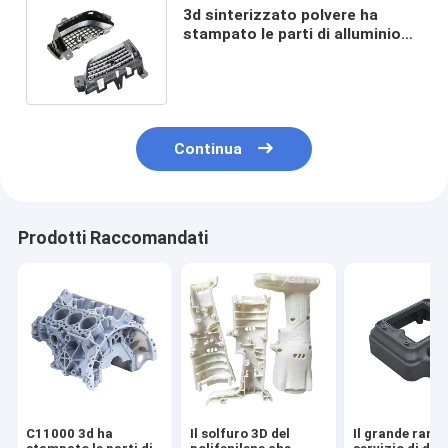
3d sinterizzato polvere ha
stampato le parti di alluminio
6082 parti aerospaziali
stampate 3d
Continua
Prodotti Raccomandati
C11000 3d ha
Il solfuro 3D del
Il grande rame 