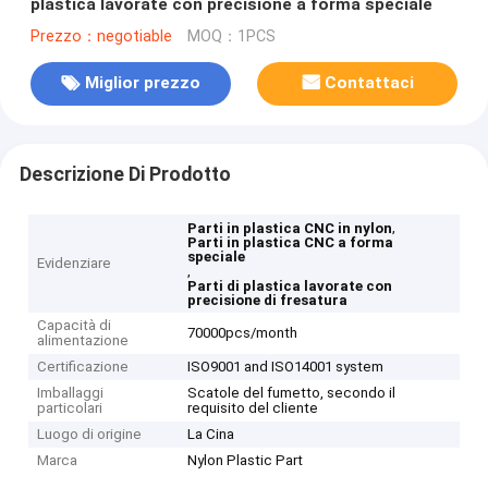
plastica lavorate con precisione a forma speciale
Prezzo：negotiable
MOQ：1PCS
Miglior prezzo
Contattaci
Descrizione Di Prodotto
,
Parti in plastica CNC in nylon
Parti in plastica CNC a forma
speciale
Evidenziare
,
Parti di plastica lavorate con
precisione di fresatura
Capacità di
70000pcs/month
alimentazione
Certificazione
ISO9001 and ISO14001 system
Imballaggi
Scatole del fumetto, secondo il
particolari
requisito del cliente
Luogo di origine
La Cina
Marca
Nylon Plastic Part