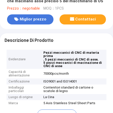
che macinano asse preciso 5 del macchinario di OS
Prezzo：negotiable
MOQ：1PCS
Miglior prezzo
Contattaci
Descrizione Di Prodotto
Pezzi meccanici di CNC di materia
prima
Evidenziare
,
,
5 pezzi meccanici di CNC di asse
5 pezzi meccanici di macinazione di
CNC di asse
Capacità di
70000pcs/month
alimentazione
Certificazione
ISO9001 and ISO14001
Imballaggi
Contenitori standard di cartone o
particolari
scatole di legno
Luogo di origine
La Cina
Marca
5 Axis Stainless Steel Sheet Parts