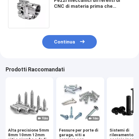
Pezzi meccanici differenti di
CNC di materia prima che
macinano asse preciso 5 del
macchinario di OS
Continua
Prodotti Raccomandati
Alta precisione 5mm
Fessure per porte di
Sistemi di
8mm 10mm 12mm
garage, viti a
rilevamento di