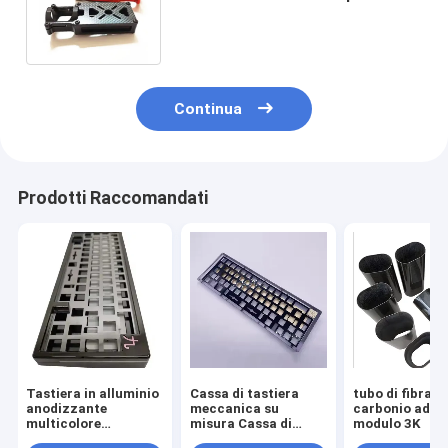
multi parti del fuco del UAV di
asse di RC
Continua
Prodotti Raccomandati
Tastiera in alluminio
Cassa di tastiera
tubo di fibra di
anodizzante
meccanica su
carbonio ad al
multicolore
misura Cassa di
modulo 3K
customizzata
metallo di