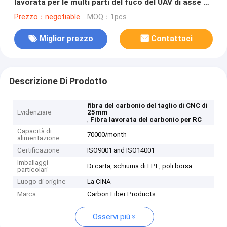
lavorata per le multi parti del fuco del UAV di asse di
RC
Prezzo：negotiable
MOQ：1pcs
Miglior prezzo
Contattaci
Descrizione Di Prodotto
fibra del carbonio del taglio di CNC di
Evidenziare
25mm
,
Fibra lavorata del carbonio per RC
Capacità di
70000/month
alimentazione
Certificazione
ISO9001 and ISO14001
Imballaggi
Di carta, schiuma di EPE, poli borsa
particolari
Luogo di origine
La CINA
Marca
Carbon Fiber Products
Osservi più