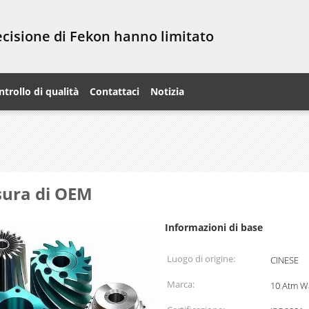
recisione di Fekon hanno limitato
ntrollo di qualità
Contattaci
Notizia
isura di OEM
Informazioni di base
Luogo di origine:
CINESE
Marca:
10 Atm W