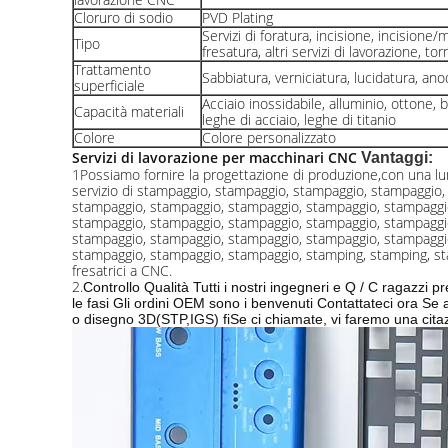
Cloruro di sodio
PVD Plating
Servizi di foratura, incisione, incisione/
Tipo
fresatura, altri servizi di lavorazione, t
Trattamento
Sabbiatura, verniciatura, lucidatura, an
superficiale
Acciaio inossidabile, alluminio, ottone, b
Capacità materiali
leghe di acciaio, leghe di titanio
Colore
Colore personalizzato
Servizi di lavorazione per macchinari CNC
Vantaggi:
1Possiamo fornire la progettazione di produzione,
con una l
servizio di stampaggio, stampaggio, stampaggio, stampaggio
stampaggio, stampaggio, stampaggio, stampaggio, stampaggi
stampaggio, stampaggio, stampaggio, stampaggio, stampaggi
stampaggio, stampaggio, stampaggio, stampaggio, stampaggi
stampaggio, stampaggio, stampaggio, stamping, stamping, s
fresatrici a CNC.
2.
Controllo Qualità Tutti i nostri ingegneri e Q / C ragazzi 
le fasi
Gli ordini OEM sono i benvenuti Contattateci ora Se a
o disegno 3D
(STP,IGS) fi
Se ci chiamate, vi faremo una cita