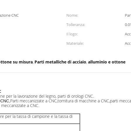
orazione CNC
Nome:
Par
Tolleranza:
0.0
Il logo:
Acc
Materiale:
Acc
ottone su misura
Parti metalliche di acciaio
alluminio e ottone
,
,
:
ne per la lavorazione del legno, parti di orologi CNC
.
Parti meccanizzate a CNC,tornitura di macchine a CNC,parti mecc
e CNC,
i meccanizzate a CNC
.
e per la tassa di campione e la tassa di