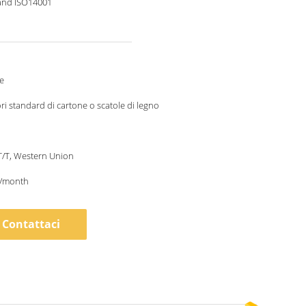
and ISO14001
e
ri standard di cartone o scatole di legno
 T/T, Western Union
/month
Contattaci