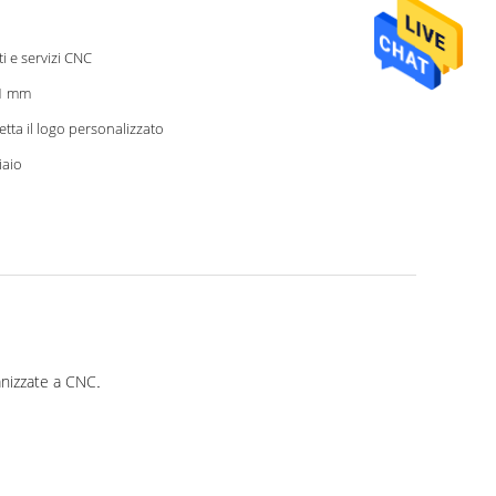
ti e servizi CNC
1 mm
etta il logo personalizzato
iaio
anizzate a CNC
.