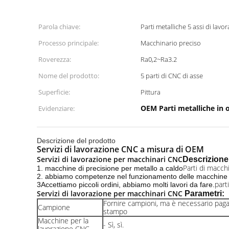
Parola chiave:
Parti metalliche 5 assi di lav
Processo principale:
Macchinario preciso
Roverezza:
Ra0,2~Ra3.2
Nome del prodotto:
5 parti di CNC di asse
Superficie:
Pittura
OEM Parti metalliche in 
Evidenziare:
Descrizione del prodotto
Servizi di lavorazione CNC a misura di OEM
Servizi di lavorazione per macchinari CNC
Descrizione
Parti di macchi
1. macchine di precisione per metallo a caldo
2. abbiamo competenze nel funzionamento delle macchin
part
3Accettiamo piccoli ordini, abbiamo molti lavori da fare.
Servizi di lavorazione per macchinari CNC
Parametri:
Fornire campioni, ma è necessario pagar
Campione
stampo
Macchine per la
- Sì, sì.
lavorazione CNC