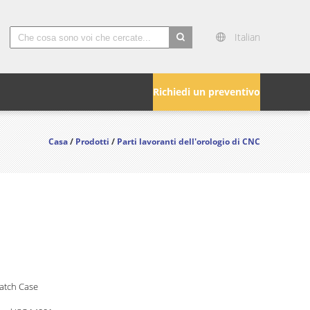
Italian
search
Richiedi un preventivo
Casa
/
Prodotti
/
Parti lavoranti dell'orologio di CNC
atch Case