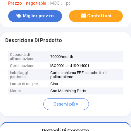
Prezzo：negotiable
MOQ：1pc
Miglior prezzo
Contattaci
Descrizione Di Prodotto
Capacità di
70000/month
alimentazione
Certificazione
ISO9001 and ISO14001
Imballaggi
Carta, schiuma EPE, sacchetto in
particolari
polipropilene
Luogo di origine
Cina
Marca
Cnc Machining Parts
Osservi più
Dettagli Di Contatto