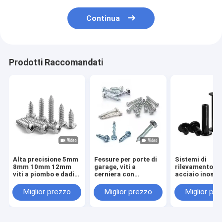
Continua
Prodotti Raccomandati
Alta precisione 5mm
Fessure per porte di
Sistemi di
8mm 10mm 12mm
garage, viti a
rilevamento di
viti a piombo e dadi
cerniera con
acciaio inossi
T5 T6 T8 T10 T12
lavastoviglie di
in acciaio inox
Acciaio inossidabile
gomma, bulloni per
Miglior prezzo
Miglior prezzo
Miglior pr
viti trapezoidali viti
binari
a piombo con dadi in
ottone