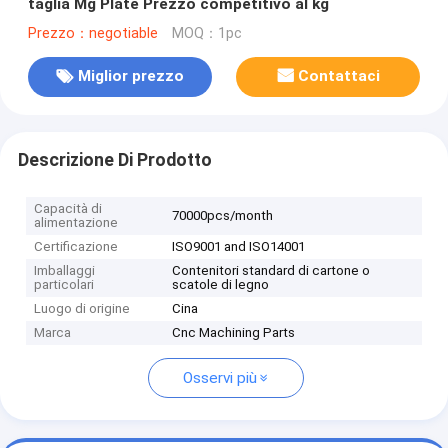
taglia Mg Plate Prezzo competitivo al kg
Prezzo：negotiable
MOQ：1pc
Miglior prezzo
Contattaci
Descrizione Di Prodotto
Capacità di
70000pcs/month
alimentazione
Certificazione
ISO9001 and ISO14001
Imballaggi
Contenitori standard di cartone o
particolari
scatole di legno
Luogo di origine
Cina
Marca
Cnc Machining Parts
Osservi più