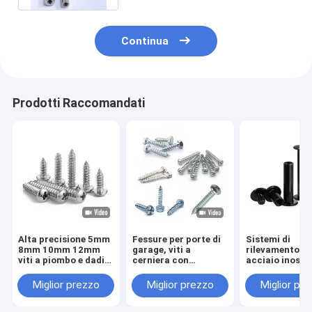
Continua
Prodotti Raccomandati
Alta precisione 5mm
Fessure per porte di
Sistemi di
8mm 10mm 12mm
garage, viti a
rilevamento di
viti a piombo e dadi
cerniera con
acciaio inossi
T5 T6 T8 T10 T12
lavastoviglie di
in acciaio inox
Acciaio inossidabile
gomma, bulloni per
Miglior prezzo
Miglior prezzo
Miglior pr
viti trapezoidali viti
binari
a piombo con dadi in