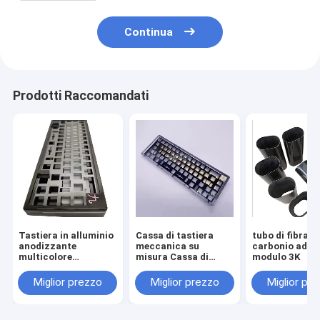
Continua
Prodotti Raccomandati
Tastiera in alluminio
Cassa di tastiera
tubo di fibra di
anodizzante
meccanica su
carbonio ad al
multicolore
misura Cassa di
modulo 3K
customizzata
metallo di
lavorazione CNC
Miglior prezzo
Miglior prezzo
Miglior pr
alluminio
anodizzato per il
60% 75% Piastra di