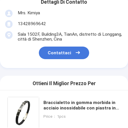
Dettagli Di Contatto
Mrs. Kimiya
13428969642
Sala 1502F, Building3A, TianAn, distretto di Longgang,
città di Shenzhen, Cina
Contattaci
Ottieni Il Miglior Prezzo Per
Braccialetto in gomma morbida in
acciaio inossidabile con piastra in
fibra di carbonio stile punk White
Price： 1pcs
Setting CZ Silicone Gioielli da uomo
di lusso