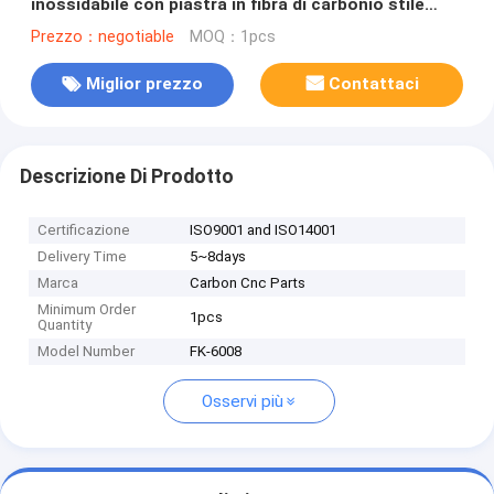
inossidabile con piastra in fibra di carbonio stile
punk White Setting CZ Silicone Gioielli da uomo di
Prezzo：negotiable
MOQ：1pcs
lusso
Miglior prezzo
Contattaci
Descrizione Di Prodotto
Certificazione
ISO9001 and ISO14001
Delivery Time
5~8days
Marca
Carbon Cnc Parts
Minimum Order
1pcs
Quantity
Model Number
FK-6008
Osservi più