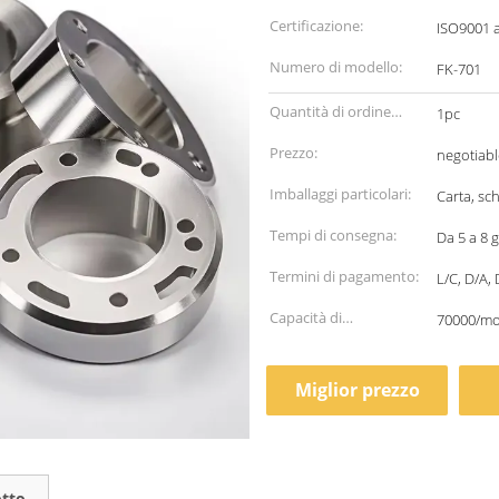
Certificazione:
ISO9001 
Numero di modello:
FK-701
Quantità di ordine
1pc
minimo:
Prezzo:
negotiabl
Imballaggi particolari:
Carta, sc
Tempi di consegna:
Da 5 a 8 g
Termini di pagamento:
L/C, D/A, 
Capacità di
70000/m
alimentazione:
Miglior prezzo
otto