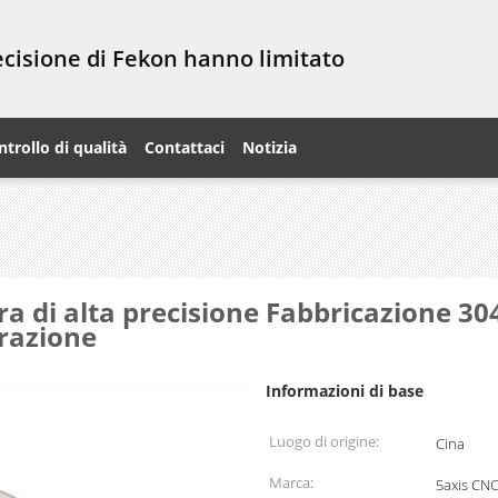
recisione di Fekon hanno limitato
ntrollo di qualità
Contattaci
Notizia
a di alta precisione Fabbricazione 304
orazione
Informazioni di base
Luogo di origine:
Cina
Marca:
5axis CN