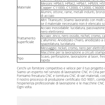
Messini: HPb63, HPb62, HPb61, HPb59, H59
Materiale
Copper: C11000, C12000, C12000, C36000 
Alumini, ottone, rame, metalli induriti, bronzo
di acciaio
Altri: Titanio,etc.Stiamo lavorando con molti al
se il materiale necessario non è elencato s
Acciaio inossidabile: lucidatura, passivazione
nero elettroresi
Acciaio: zinco, nero ossido, nichel, cromo, c
Trattamento
L'alluminio: Anodizzato chiaro, anodizzato a c
superficiale
spazzolatura, lucidatura.
Messaggio: nickel, cromo, nero per elettrofor
Macchine per la lavorazione a circuiti stampa
Scavo, perforazione, lavorazione al laser, fr
Tipo
rapida
Cerchi un fornitore competitivo e veloce per il tuo progetto 
Siamo un esperto nel servizio di lavorazione CNC in Cina per 
Forniamo fresatura CNC e tornitura CNC di vari materiali, c
Il nostro processo di produzione certificato ISO 9001, comb
l'esperienza professionale di lavorazione e le macchine CNC 
Ogni volta.