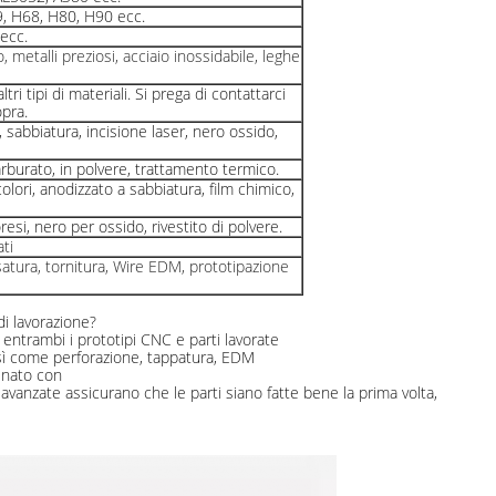
, H68, H80, H90 ecc.
ecc.
, metalli preziosi, acciaio inossidabile, leghe
tri tipi di materiali. Si prega di contattarci
opra.
, sabbiatura, incisione laser, nero ossido,
arburato, in polvere, trattamento termico.
olori, anodizzato a sabbiatura, film chimico,
esi, nero per ossido, rivestito di polvere.
ti
esatura, tornitura, Wire EDM, prototipazione
di lavorazione?
entrambi i prototipi CNC e parti lavorate
osì come perforazione, tappatura, EDM
inato con
avanzate assicurano che le parti siano fatte bene la prima volta,