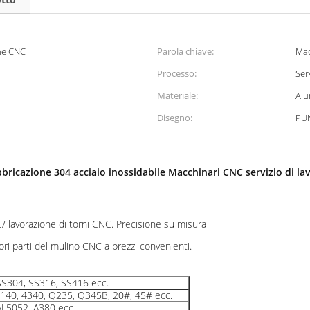
ine CNC
Parola chiave:
Mac
Processo:
Ser
Materiale:
Alu
Disegno:
PUN
bbricazione 304 acciaio inossidabile Macchinari CNC servizio di la
C/ lavorazione di torni CNC. Precisione su misura
ori parti del mulino CNC a prezzi convenienti.
 SS304, SS316, SS416 ecc.
, 4140, 4340, Q235, Q345B, 20#, 45# ecc.
AL5052, A380 ecc.