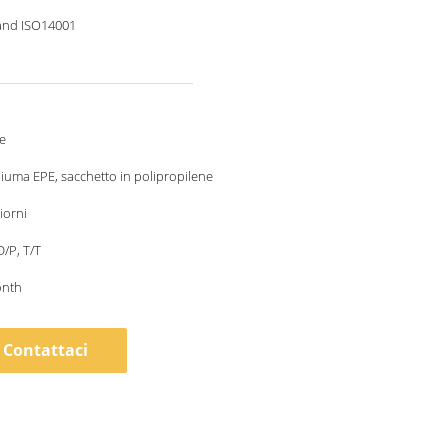
and ISO14001
e
hiuma EPE, sacchetto in polipropilene
iorni
D/P, T/T
onth
Contattaci