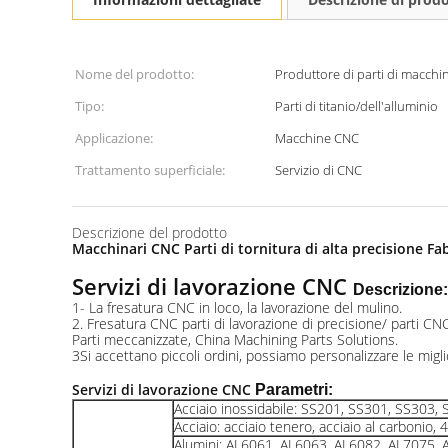
Nome del prodotto:
Produttore di parti di macch
Tipo:
Parti di titanio/dell'alluminio
Applicazione:
Macchine CNC
Trattamento superficiale:
Servizio di CNC
Descrizione del prodotto
Macchinari CNC Parti di tornitura di alta precisione Fa
Servizi di lavorazione CNC
Descrizione:
1- La fresatura CNC in loco, la lavorazione del mulino.
2. Fresatura CNC parti di lavorazione di precisione/ parti CN
Parti meccanizzate, China Machining Parts Solutions.
3Si accettano piccoli ordini, possiamo personalizzare le migli
Servizi di lavorazione CNC
Parametri:
Acciaio inossidabile: SS201, SS301, SS303,
Acciaio: acciaio tenero, acciaio al carbonio
Alumini: AL6061, AL6063, AL6082, AL7075, 